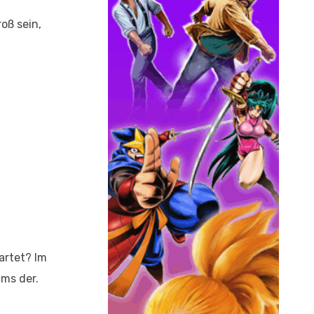
oß sein,
artet? Im
ms der.