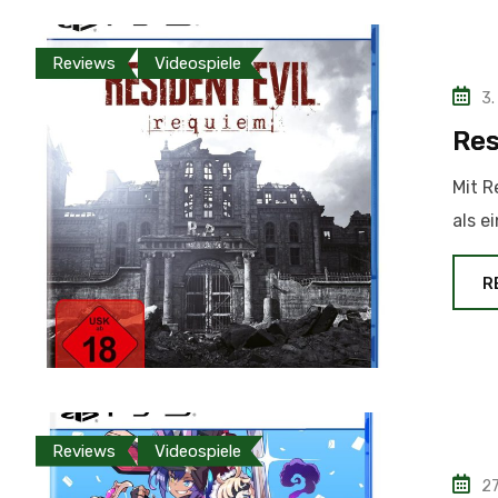
Reviews
Videospiele
3.
Res
Mit R
als e
R
Reviews
Videospiele
27