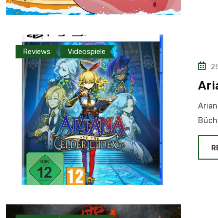
Reviews
Videospiele
25
Ari
Arian
Büche
R