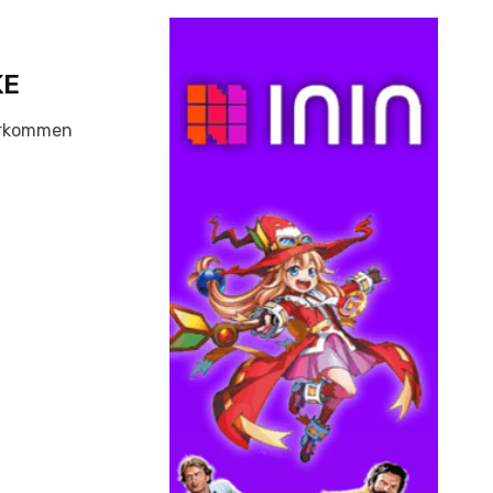
KE
orkommen