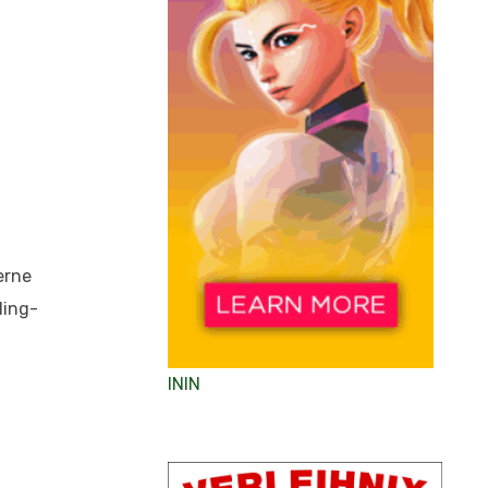
erne
ling-
ININ