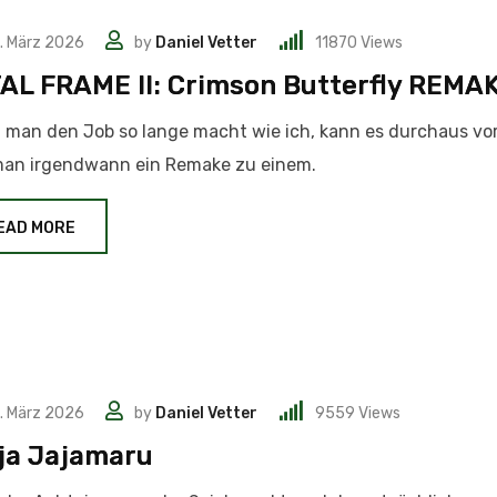
. März 2026
by
Daniel Vetter
11870
Views
AL FRAME II: Crimson Butterfly REMA
 man den Job so lange macht wie ich, kann es durchaus v
man irgendwann ein Remake zu einem.
EAD MORE
. März 2026
by
Daniel Vetter
9559
Views
ja Jajamaru