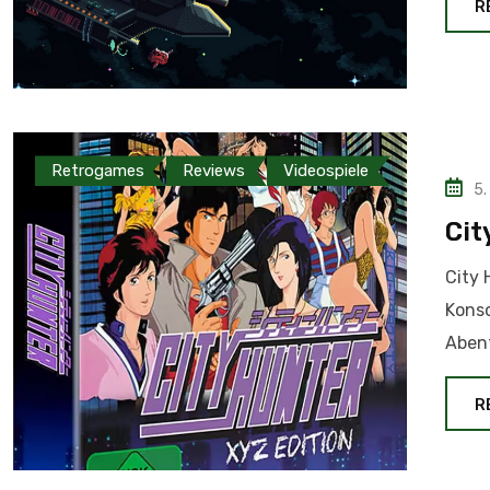
R
Retrogames
Reviews
Videospiele
5.
Cit
City 
Konso
Aben
R