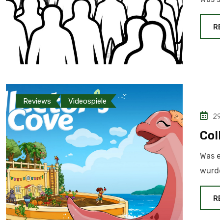
R
Reviews
Videospiele
29
Col
Was e
wurde
R