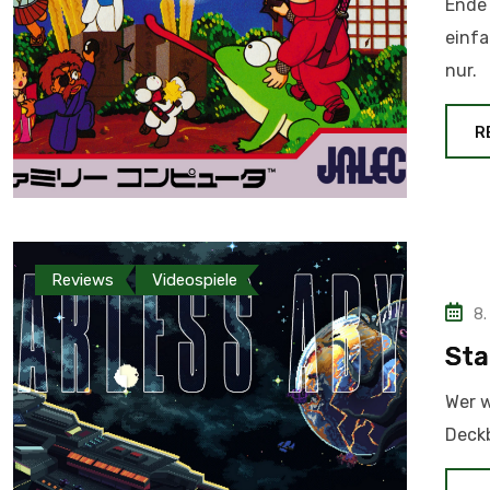
Ende 
einfa
nur.
R
Reviews
Videospiele
8.
Sta
Wer 
Deckb