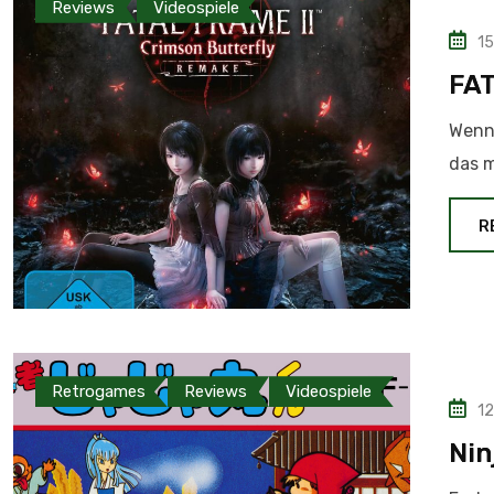
Reviews
Videospiele
15
FAT
Wenn
das 
R
Retrogames
Reviews
Videospiele
12
Nin