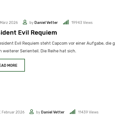
 März 2026
by
Daniel Vetter
19943
Views
ident Evil Requiem
esident Evil Requiem steht Capcom vor einer Aufgabe, die g
in weiterer Serienteil. Die Reihe hat sich.
EAD MORE
. Februar 2026
by
Daniel Vetter
11439
Views