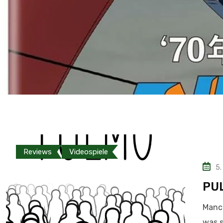
Reviews
Videospiele
5.
PU
Manch
was s