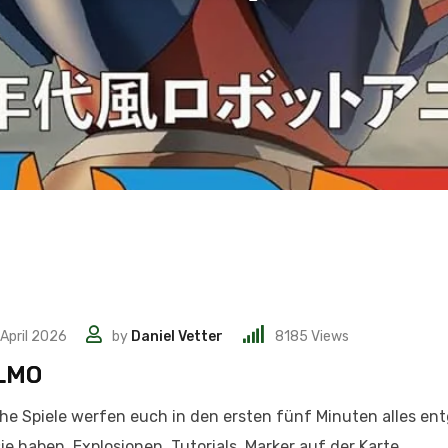
 April 2026
by
Daniel Vetter
8185
Views
LMO
e Spiele werfen euch in den ersten fünf Minuten alles en
ie haben. Explosionen, Tutorials, Marker auf der Karte,.