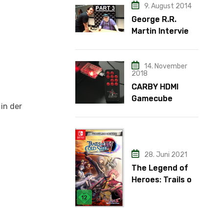
9. August 2014
George R.R.
Martin Interview
– Teil 3
14. November
2018
CARBY HDMI
Gamecube
in der
Adapter
28. Juni 2021
The Legend of
Heroes: Trails of
Cold Steel IV