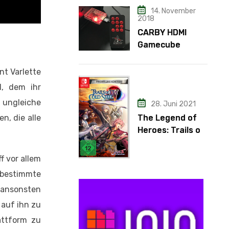
14. November
2018
CARBY HDMI
Gamecube
Adapter
nt Varlette
1, dem ihr
 ungleiche
28. Juni 2021
n, die alle
The Legend of
Heroes: Trails of
Cold Steel IV
f vor allem
 bestimmte
 ansonsten
 auf ihn zu
attform zu