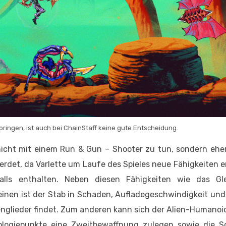
pringen, ist auch bei ChainStaff keine gute Entscheidung.
 nicht mit einem Run & Gun – Shooter zu tun, sondern ehe
rdet, da Varlette um Laufe des Spieles neue Fähigkeiten er
lls enthalten. Neben diesen Fähigkeiten wie das Gl
einen ist der Stab in Schaden, Aufladegeschwindigkeit un
tenglieder findet. Zum anderen kann sich der Alien-Humanoi
logiepunkte eine Zweitbewaffnung zulegen sowie die Sc