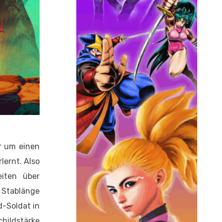
r um einen
lernt. Also
eiten über
d Stablänge
d-Soldat in
hildstärke