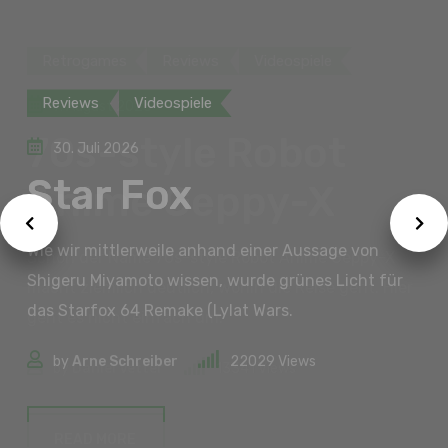
Reviews
Videospiele
30. Juli 2026
Star Fox
Wie wir mittlerweile anhand einer Aussage von
Shigeru Miyamoto wissen, wurde grünes Licht für
das Starfox 64 Remake (Lylat Wars.
by
Arne Schreiber
22029
Views
READ MORE