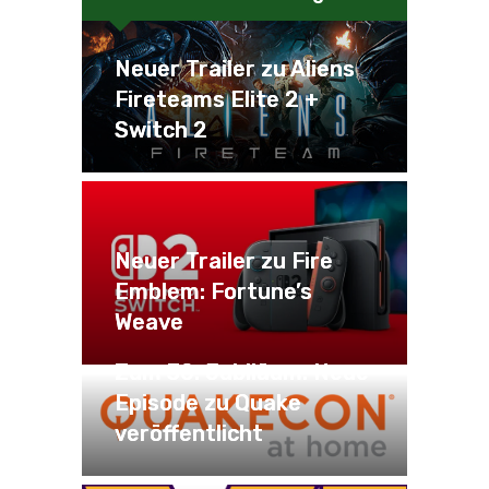
Neuer Trailer zu Aliens
Fireteams Elite 2 +
Switch 2
Neuer Trailer zu Fire
Emblem: Fortune’s
Weave
Zum 30. Jubiläum: Neue
Episode zu Quake
veröffentlicht