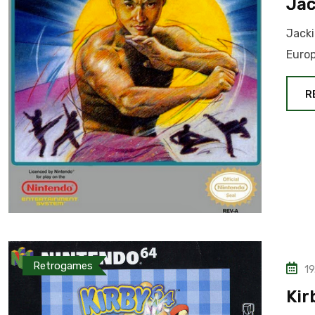
Jac
Jacki
Europ
R
Retrogames
19
Kir