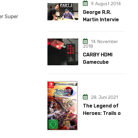
9. August 2014
George R.R.
er Super
Martin Interview
– Teil 3
14. November
2018
CARBY HDMI
Gamecube
Adapter
28. Juni 2021
The Legend of
Heroes: Trails of
Cold Steel IV