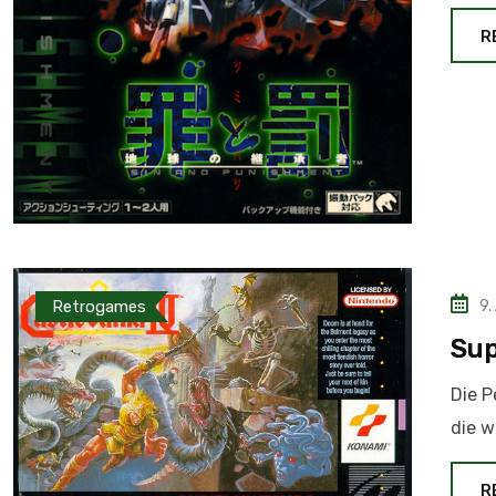
R
Retrogames
9.
Sup
Die P
die w
R