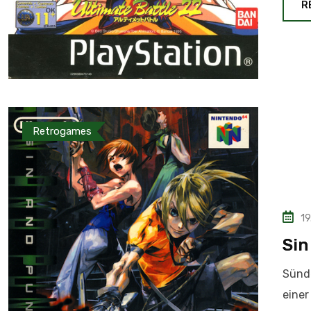
R
Retrogames
19
Sin
Sünde
einer