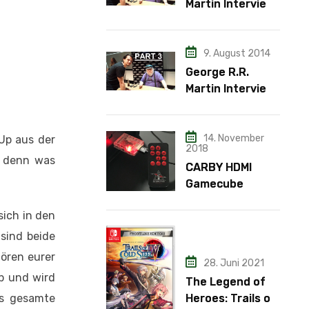
Martin Interview
– Teil 2
9. August 2014
George R.R.
Martin Interview
– Teil 3
14. November
 Up aus der
2018
, denn was
CARBY HDMI
Gamecube
Adapter
sich in den
 sind beide
tören eurer
28. Juni 2021
op und wird
The Legend of
Heroes: Trails of
s gesamte