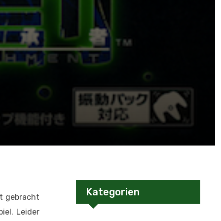
Kategorien
kt gebracht
el. Leider