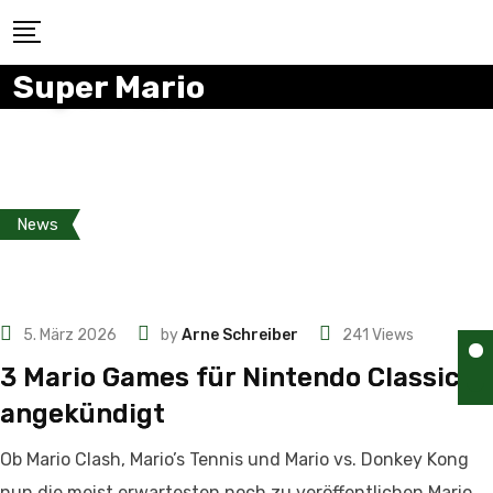
Super Mario
News
5. März 2026
by
Arne Schreiber
241
Views
3 Mario Games für Nintendo Classics
angekündigt
Ob Mario Clash, Mario’s Tennis und Mario vs. Donkey Kong
nun die meist erwartesten noch zu veröffentlichen Mario