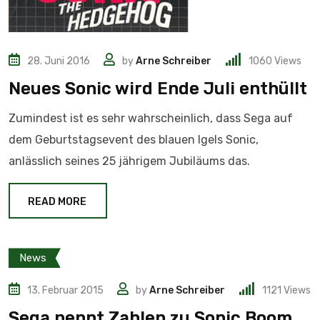
28. Juni 2016
by
Arne Schreiber
1060
Views
Neues Sonic wird Ende Juli enthüllt
Zumindest ist es sehr wahrscheinlich, dass Sega auf
dem Geburtstagsevent des blauen Igels Sonic,
anlässlich seines 25 jährigem Jubiläums das.
READ MORE
News
13. Februar 2015
by
Arne Schreiber
1121
Views
Sega nennt Zahlen zu Sonic Boom