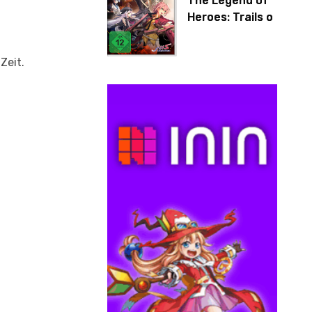
The Legend of
Heroes: Trails of
Cold Steel IV
Zeit.