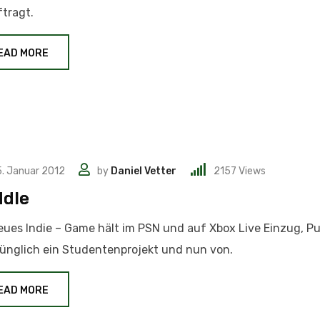
tragt.
EAD MORE
. Januar 2012
by
Daniel Vetter
2157
Views
dle
eues Indie – Game hält im PSN und auf Xbox Live Einzug, Pu
ünglich ein Studentenprojekt und nun von.
EAD MORE