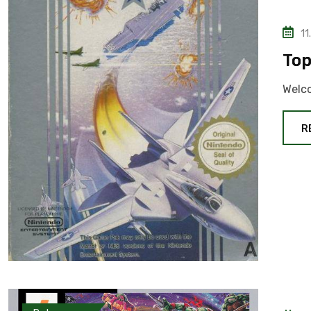
11
Top
Welc
R