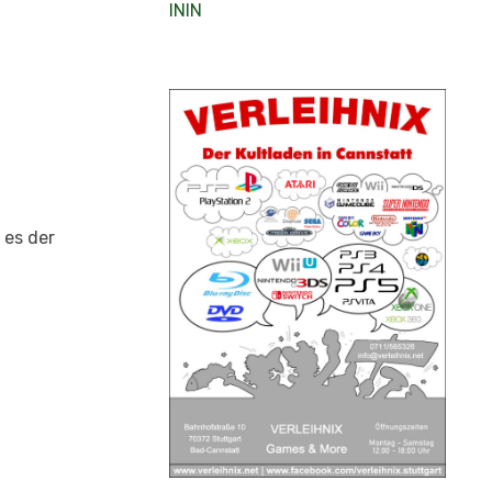
ININ
 es der