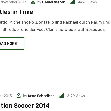
. November 2013
by
Daniel Vetter
4490
Views
tles in Time
rdo, Michelangelo ,Donatello und Raphael durch Raum und 
, Shredder und der Foot Clan sind wieder auf Böses aus..
EAD MORE
er 2013
by
Arne Schreiber
2179
Views
ution Soccer 2014