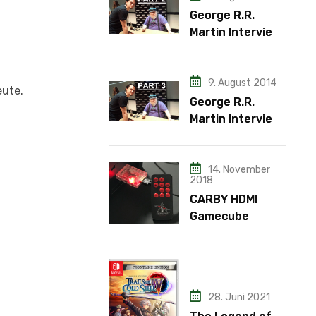
George R.R.
Martin Interview
– Teil 2
9. August 2014
ute.
George R.R.
Martin Interview
– Teil 3
14. November
2018
CARBY HDMI
Gamecube
Adapter
28. Juni 2021