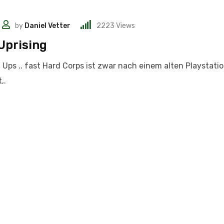
by
Daniel Vetter
2223
Views
Uprising
… Ups .. fast Hard Corps ist zwar nach einem alten Playstati
,.