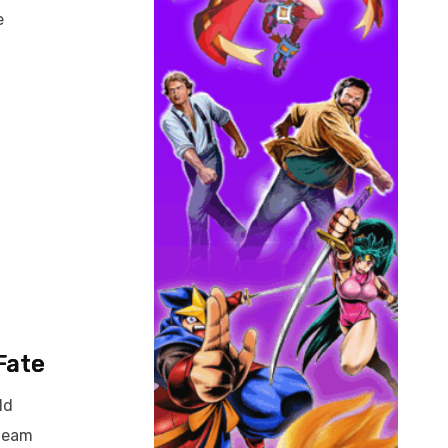
e
Fate
ld
Steam