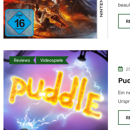
beauf
R
Reviews
Videospiele
25
Pud
Ein n
Urspr
R