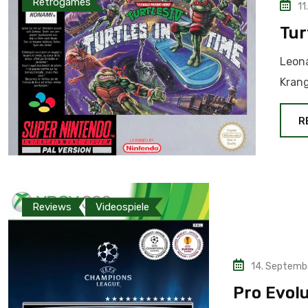
Retrogames
11
Tur
Leona
Krang
R
Reviews
Videospiele
14. Septemb
Pro Evol