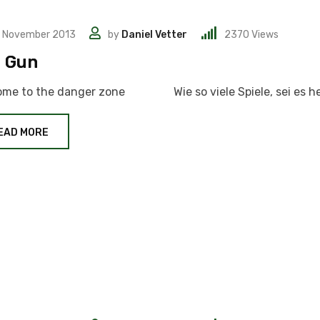
. November 2013
by
Daniel Vetter
2370
Views
 Gun
ome to the danger zone Wie so viele Spiele, sei es he
EAD MORE