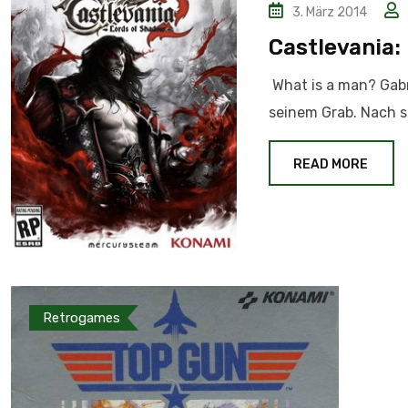
3. März 2014
Castlevania:
What is a man? Gabri
seinem Grab. Nach s
READ MORE
Retrogames