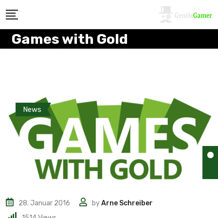
Games with Gold
News
28. Januar 2016
by
Arne Schreiber
1514
Views