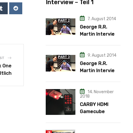
Interview – Teil 1
7. August 2014
George R.R.
Martin Interview
– Teil 2
9. August 2014
ST
George R.R.
x One
Martin Interview
ltlich
– Teil 3
14. November
2018
CARBY HDMI
Gamecube
Adapter