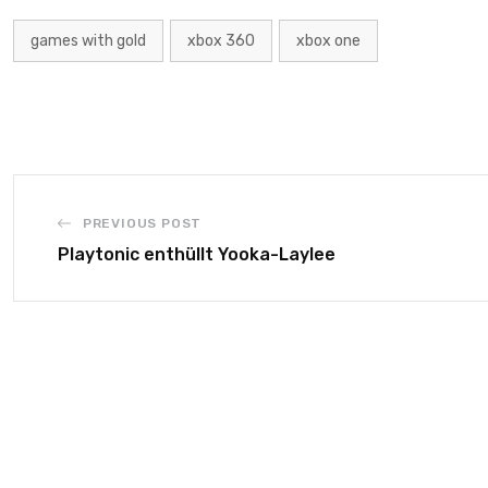
games with gold
xbox 360
xbox one
PREVIOUS POST
Playtonic enthüllt Yooka-Laylee