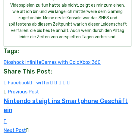
Videospielen zu tun hatte als nicht, zeigt es mir zum einen,
wie alt ich bin und wie lange ich mittlerweile dem Gaming
zugetan bin. Meine erste Konsole war das SNES und
spätestens ab diesem Zeitpunkt war ich dieser Leidenschaft
verfallen, die bis heute anhält. Auch wenn durch den Alltag
leider die Zeiten von verspielten Tagen vorbei sind.
Tags:
Bioshock Infinite
Games with Gold
Xbox 360
Share This Post:
Youtube
LinkedIn
Whatsapp
Tumblr
Reddit
Facebook
Twitter
Previous Post
Nintendo steigt ins Smartphone Geschäft
ein
Next Post