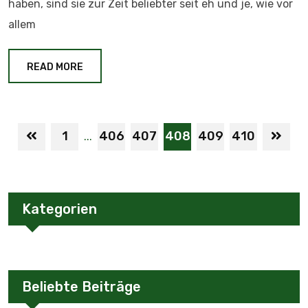
haben, sind sie zur Zeit beliebter seit eh und je, wie vor
allem
READ MORE
1
406
407
408
409
410
...
Kategorien
Beliebte Beiträge