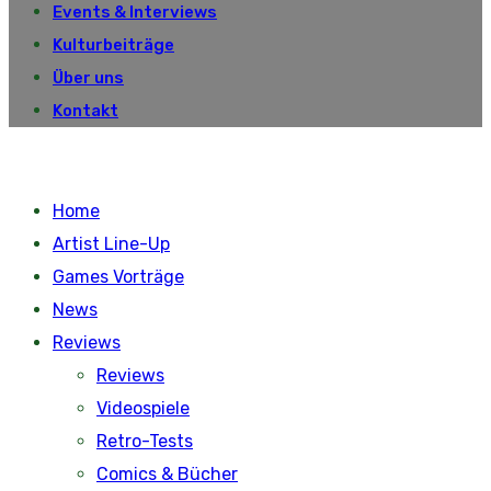
Events & Interviews
Kulturbeiträge
Über uns
Kontakt
Home
Artist Line-Up
Games Vorträge
News
Reviews
Reviews
Videospiele
Retro-Tests
Comics & Bücher