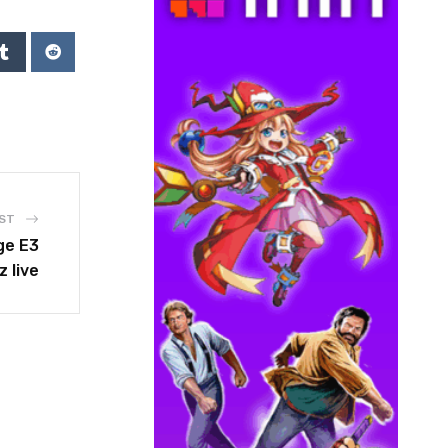
ST
ge E3
 live