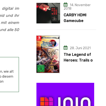
14. November
digital im
2018
CARBY HDMI
eid und ihr
Gamecube
s mit einem
Adapter
und alle 50
28. Juni 2021
The Legend of
Heroes: Trails of
Cold Steel IV
, wie alt
ab diesem
von