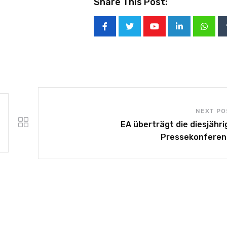
Share This Post:
NEXT PO
EA überträgt die diesjähri
Pressekonferenz