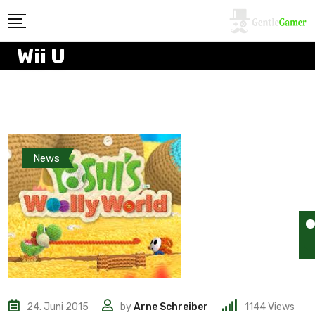
Wii U
News
24. Juni 2015
by
Arne Schreiber
1144
Views