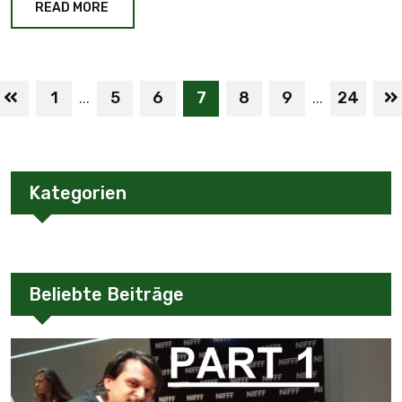
READ MORE
1
5
6
7
8
9
24
...
...
Kategorien
Beliebte Beiträge