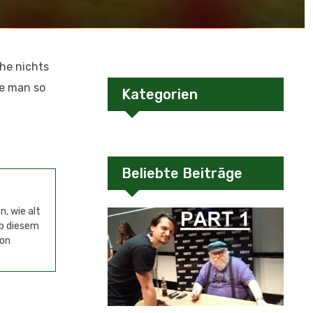
he nichts
ie man so
Kategorien
Beliebte Beiträge
, wie alt
ab diesem
von