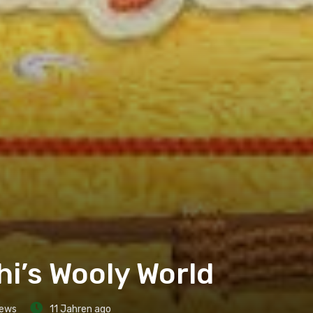
hi’s Wooly World
ews
11 Jahren ago