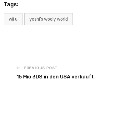
Tags:
wii u
yoshi's wooly world
PREVIOUS POST
15 Mio 3DS in den USA verkauft