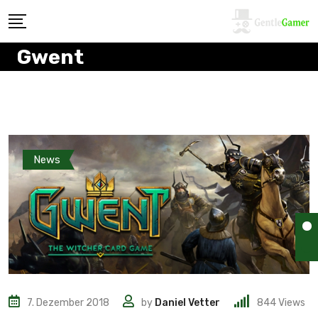
Gwent
News
7. Dezember 2018
by
Daniel Vetter
844
Views