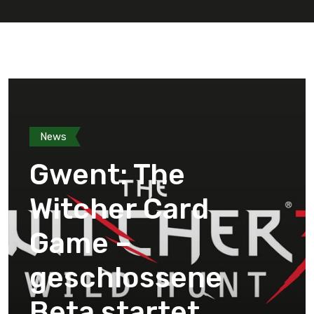
News
Gwent: The
Witcher Card
Game –
geschlossene
Beta startet