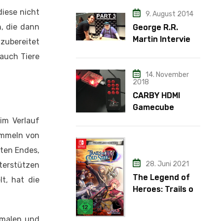
iese nicht
9. August 2014
, die dann
George R.R.
Martin Interview
zubereitet
– Teil 3
 auch Tiere
14. November
2018
CARBY HDMI
Gamecube
Adapter
im Verlauf
ammeln von
zten Endes,
28. Juni 2021
nterstützen
The Legend of
lt, hat die
Heroes: Trails of
Cold Steel IV
rmalen und