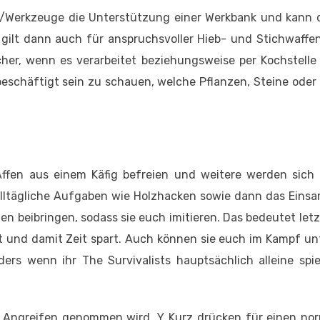
e/Werkzeuge die Unterstützung einer Werkbank und kann d
ilt dann auch für anspruchsvoller Hieb- und Stichwaffen
her, wenn es verarbeitet beziehungsweise per Kochstelle 
eschäftigt sein zu schauen, welche Pflanzen, Steine oder
ffen aus einem Käfig befreien und weitere werden sich 
 alltägliche Aufgaben wie Holzhacken sowie dann das Eins
n beibringen, sodass sie euch imitieren. Das bedeutet let
sst und damit Zeit spart. Auch können sie euch im Kampf u
ers wenn ihr The Survivalists hauptsächlich alleine spie
um Angreifen genommen wird. Y Kurz drücken für einen no