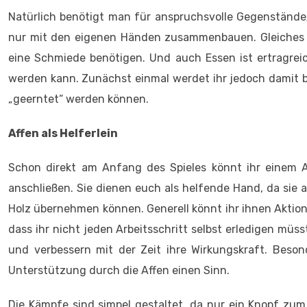
Natürlich benötigt man für anspruchsvolle Gegenständ
nur mit den eigenen Händen zusammenbauen. Gleiches g
eine Schmiede benötigen. Und auch Essen ist ertragreic
werden kann. Zunächst einmal werdet ihr jedoch damit b
„geerntet“ werden können.
Affen als Helferlein
Schon direkt am Anfang des Spieles könnt ihr einem A
anschließen. Sie dienen euch als helfende Hand, da sie
Holz übernehmen können. Generell könnt ihr ihnen Aktione
dass ihr nicht jeden Arbeitsschritt selbst erledigen mü
und verbessern mit der Zeit ihre Wirkungskraft. Besond
Unterstützung durch die Affen einen Sinn.
Die Kämpfe sind simpel gestaltet, da nur ein Knopf z