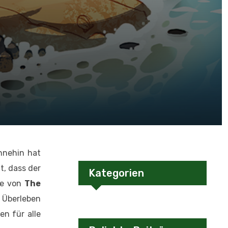
hnehin hat
t, dass der
Kategorien
le von
The
r Überleben
n für alle