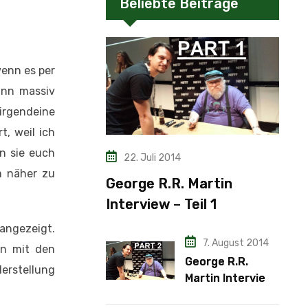
Beliebte Beiträge
wenn es per
ginn massiv
irgendeine
, weil ich
nn sie euch
22. Juli 2014
m näher zu
George R.R. Martin
Interview – Teil 1
 angezeigt.
7. August 2014
en mit den
George R.R.
Herstellung
Martin Interview
– Teil 2