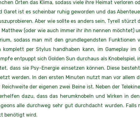
anchen Orten das Klima, sodass viele ihre Heimat verloren
d Garet ist es scheinbar ruhig geworden und das Abenteuer
szuprobieren. Aber wie sollte es anders sein, Tyrell stürzt 
n Matthew (oder wie auch immer ihr ihn nennen möchtet) un
torium, sodass man mit den grundlegendsten Funktionen v
komplett per Stylus handhaben kann, im Gameplay im G
pfe entpuppt sich Golden Sun durchaus als Knobelspiel, in
et, dass sie Psy-Energie einsetzen können. Diese beste
tzt werden. In den ersten Minuten nutzt man vor allem di
eichweite der eigenen zwei Beine ist. Neben der Telekines
verhelfen dazu, dass das herumknobeln und Wirken in de
geons alle durchweg sehr gut durchdacht wurden. Falls ma
t benötigt wird.