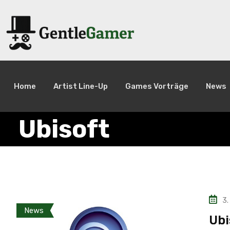
Home
Artist Line-Up
Games Vorträge
News
Ubisoft
3.
News
Ubi