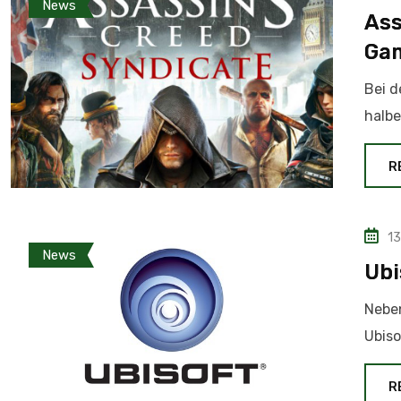
News
Ass
Gam
Bei d
halbe
R
13
News
Ubi
Neben
Ubiso
R