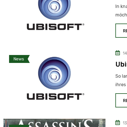
In kn
möcht
R
14
News
Ubi
So la
ihres
R
13