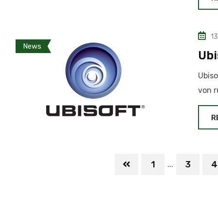
13
News
Ubi
Ubiso
von r
R
1
3
4
...