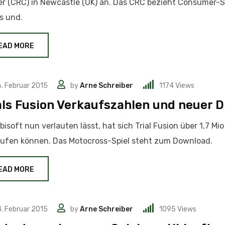
r (CRC) in Newcastle (UK) an. Das CRC bezieht Consumer-
s und.
EAD MORE
. Februar 2015
by
Arne Schreiber
1174
Views
als Fusion Verkaufszahlen und neuer 
bisoft nun verlauten lässt, hat sich Trial Fusion über 1,7 Mio
ufen können. Das Motocross-Spiel steht zum Download.
EAD MORE
. Februar 2015
by
Arne Schreiber
1095
Views