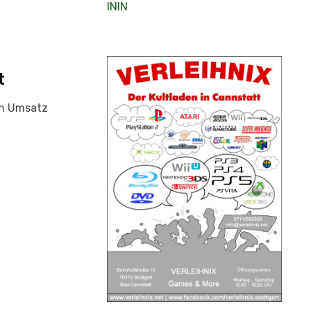
ININ
t
nen Umsatz