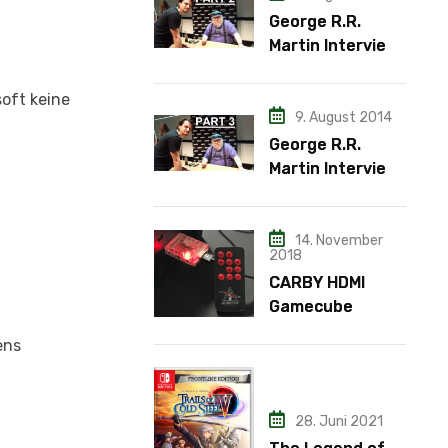
George R.R.
Martin Interview
– Teil 2
oft keine
9. August 2014
George R.R.
Martin Interview
– Teil 3
14. November
2018
CARBY HDMI
Gamecube
Adapter
ens
.
28. Juni 2021