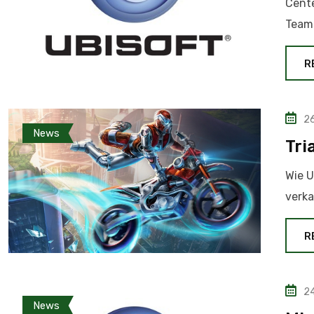
Cente
Team
R
26
News
Tri
Wie U
verka
R
24
News