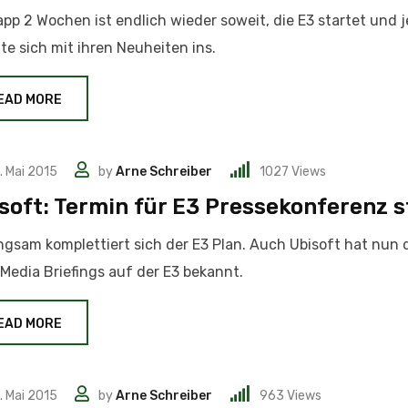
app 2 Wochen ist endlich wieder soweit, die E3 startet und 
e sich mit ihren Neuheiten ins.
EAD MORE
. Mai 2015
by
Arne Schreiber
1027
Views
soft: Termin für E3 Pressekonferenz s
ngsam komplettiert sich der E3 Plan. Auch Ubisoft hat nun
 Media Briefings auf der E3 bekannt.
EAD MORE
. Mai 2015
by
Arne Schreiber
963
Views