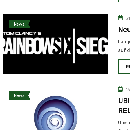
31
News
Neu
Lange
auf d
R
16
News
UB
RE
Ubiso