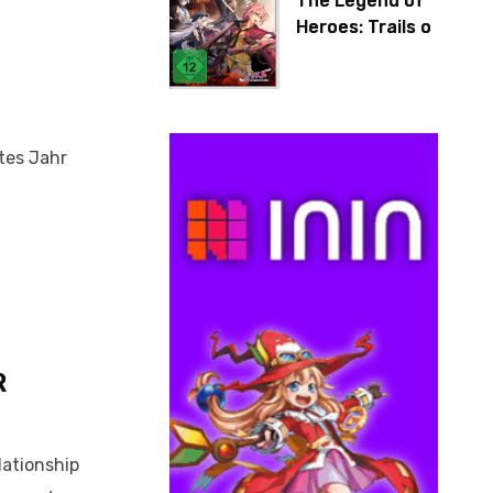
The Legend of
Heroes: Trails of
Cold Steel IV
tes Jahr
R
lationship