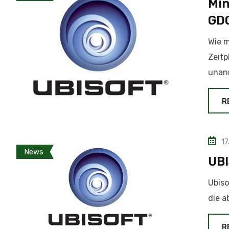
Min
GD
Wie m
Zeitp
unan
R
17
News
UBI
Ubiso
die a
R