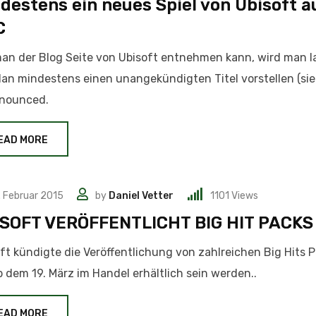
destens ein neues Spiel von Ubisoft a
C
an der Blog Seite von Ubisoft entnehmen kann, wird man l
lan mindestens einen unangekündigten Titel vorstellen (si
nounced.
EAD MORE
. Februar 2015
by
Daniel Vetter
1101
Views
SOFT VERÖFFENTLICHT BIG HIT PACKS
ft kündigte die Veröffentlichung von zahlreichen Big Hits P
b dem 19. März im Handel erhältlich sein werden..
EAD MORE