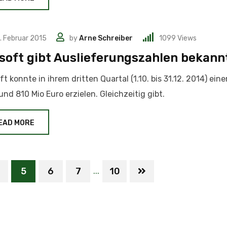
. Februar 2015
by
Arne Schreiber
1099
Views
soft gibt Auslieferungszahlen bekann
ft konnte in ihrem dritten Quartal (1.10. bis 31.12. 2014) ei
und 810 Mio Euro erzielen. Gleichzeitig gibt.
EAD MORE
5
6
7
10
...