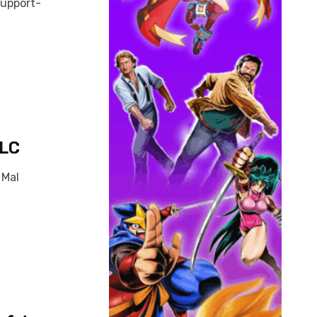
Support-
DLC
 Mal