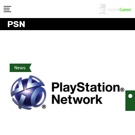
PSN
News