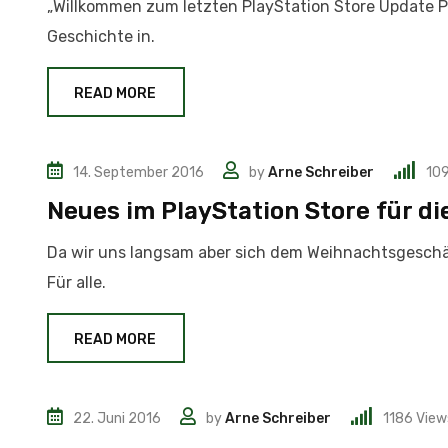
„Willkommen zum letzten PlayStation Store Update P
Geschichte in.
READ MORE
14. September 2016
by
Arne Schreiber
10
News
Neues im PlayStation Store für d
Da wir uns langsam aber sich dem Weihnachtsgeschäf
Für alle.
READ MORE
22. Juni 2016
by
Arne Schreiber
1186
View
News