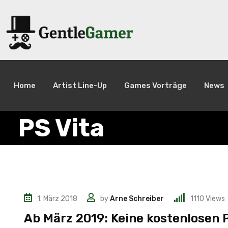
Home
Artist Line-Up
Games Vorträge
News
PS Vita
1. März 2018
by
Arne Schreiber
1110
Views
News
Ab März 2019: Keine kostenlosen 