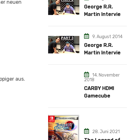
ner neuen
George R.R.
Martin Interview
– Teil 2
9. August 2014
George R.R.
Martin Interview
– Teil 3
14. November
ppiger aus.
2018
CARBY HDMI
Gamecube
Adapter
28. Juni 2021