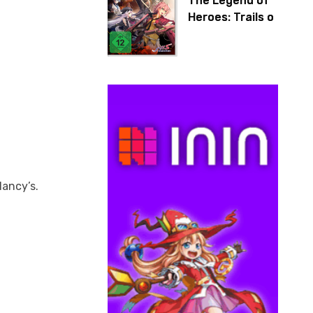
The Legend of
Heroes: Trails of
Cold Steel IV
lancy’s.