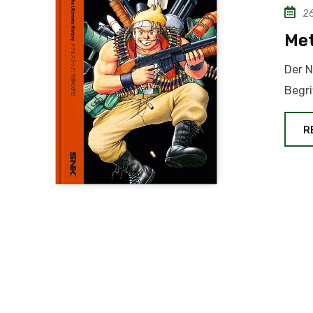
26
Met
Der N
Begri
R