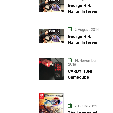
George R.R.
Martin Interview
– Teil 2
9. August 2014
George R.R.
Martin Interview
– Teil 3
14. November
2018
CARBY HDMI
Gamecube
Adapter
28. Juni 2021