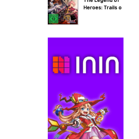
The Legend of
Heroes: Trails of
Cold Steel IV