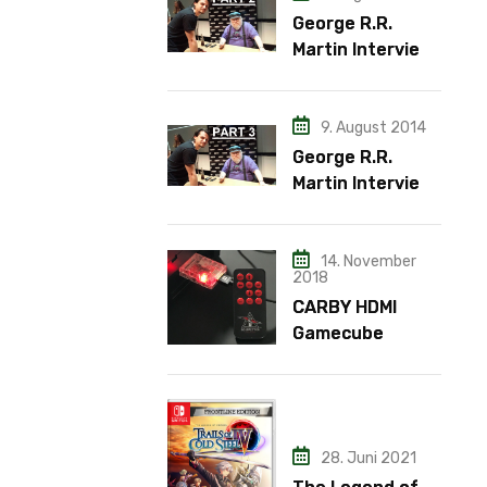
George R.R.
Martin Interview
– Teil 2
9. August 2014
George R.R.
Martin Interview
– Teil 3
14. November
2018
CARBY HDMI
Gamecube
Adapter
28. Juni 2021