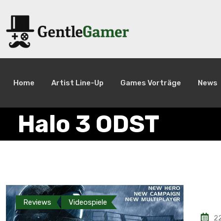
Home
Artist Line-Up
Games Vorträge
News
Halo 3 ODST
Reviews
Videospiele
2