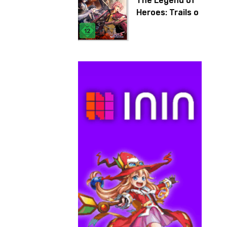
The Legend of
Heroes: Trails of
Cold Steel IV