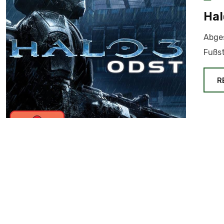
Hal
Abges
Fußst
R