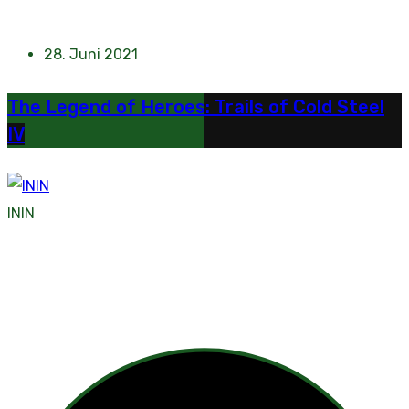
28. Juni 2021
The Legend of Heroes: Trails of Cold Steel
IV
ININ