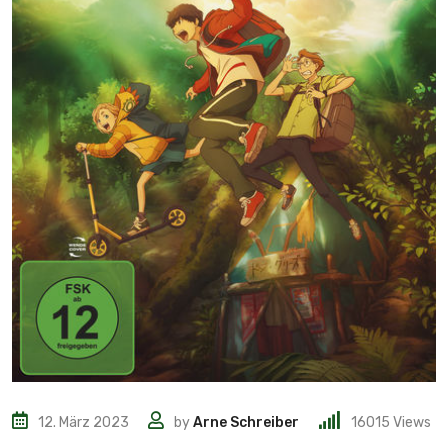
12. März 2023
by
Arne Schreiber
16015
Views