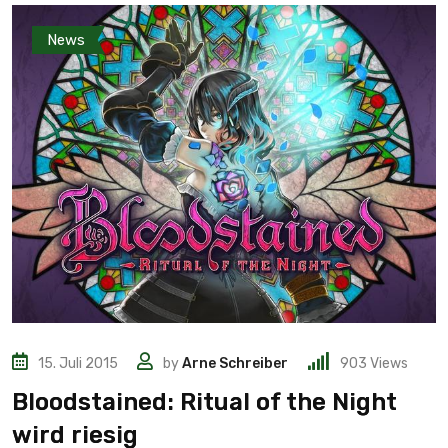
News
15. Juli 2015
by
Arne Schreiber
903
Views
Bloodstained: Ritual of the Night
wird riesig