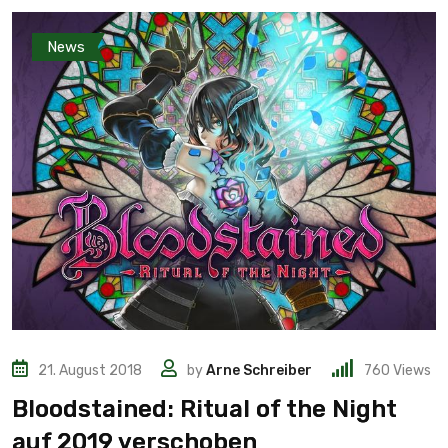
News
21. August 2018
by
Arne Schreiber
760
Views
Bloodstained: Ritual of the Night
auf 2019 verschoben