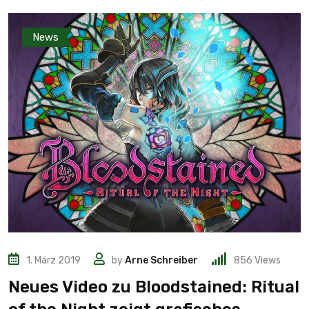
News
1. März 2019
by
Arne Schreiber
856
Views
Neues Video zu Bloodstained: Ritual