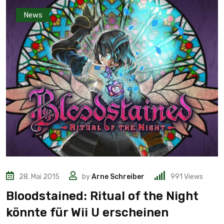
News
28. Mai 2015
by
Arne Schreiber
991
Views
Bloodstained: Ritual of the Night
könnte für Wii U erscheinen