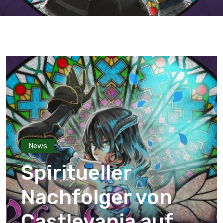
News
Spiritueller
Nachfolger von
Castlevania auf