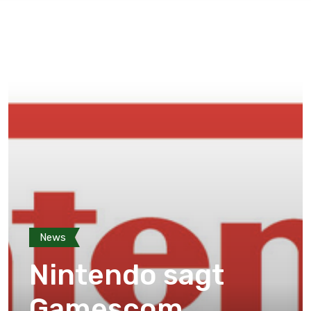
News
Nintendo sagt
Gamescom