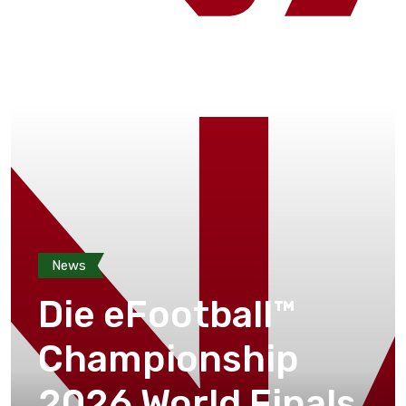
News
Die eFootball™
Championship
2026 World Finals