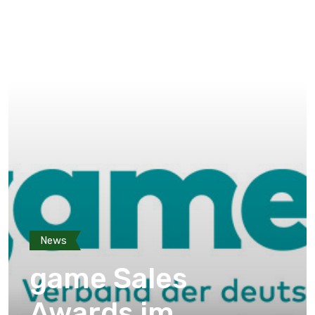
News
game Sales
Awards im