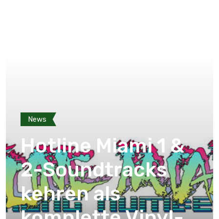
News
Hotline Miami 1 &
2-Soundtracks
kehren als
komplette Vinyl-