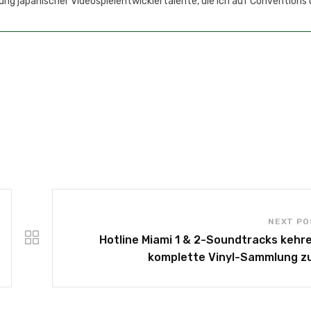
ung japanischer Videospielentwicklertalente, die ich auf Conventions
NEXT PO
Hotline Miami 1 & 2-Soundtracks kehre
komplette Vinyl-Sammlung z