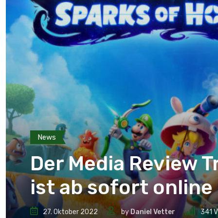
News
Der Media Review Tr
ist ab sofort online
27. Oktober 2022
by
Daniel Vetter
341
V