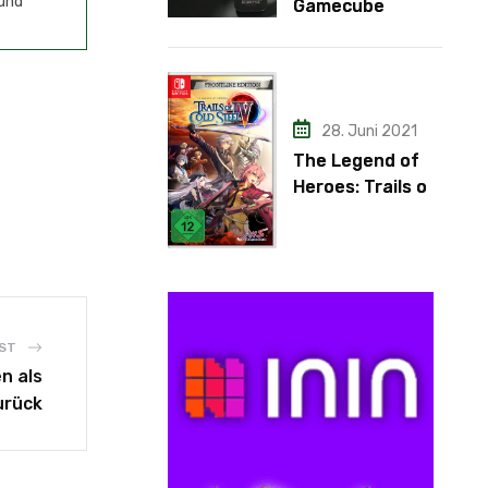
 und
Gamecube
Adapter
28. Juni 2021
The Legend of
Heroes: Trails of
Cold Steel IV
ST
n als
urück