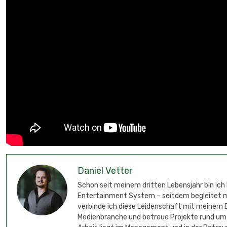
Daniel Vetter
Schon seit meinem dritten Lebensjahr bin ich
Entertainment System – seitdem begleitet mic
verbinde ich diese Leidenschaft mit meinem B
Medienbranche und betreue Projekte rund um