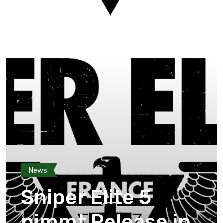
News
Sniper Elite 5
nimmt Release in