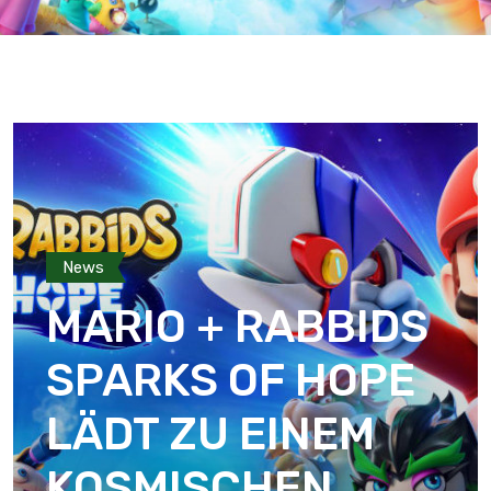
News
MARIO + RABBIDS
SPARKS OF HOPE
LÄDT ZU EINEM
KOSMISCHEN