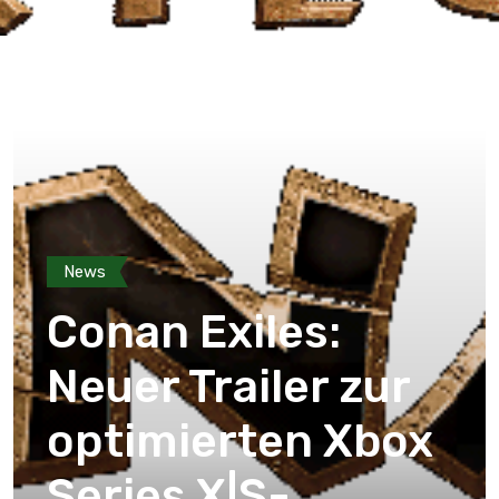
News
Conan Exiles:
Neuer Trailer zur
optimierten Xbox
Series X|S-