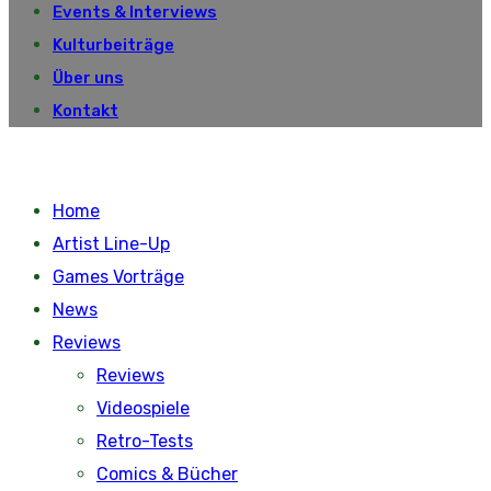
Events & Interviews
Kulturbeiträge
Über uns
Kontakt
Home
Artist Line-Up
Games Vorträge
News
Reviews
Reviews
Videospiele
Retro-Tests
Comics & Bücher