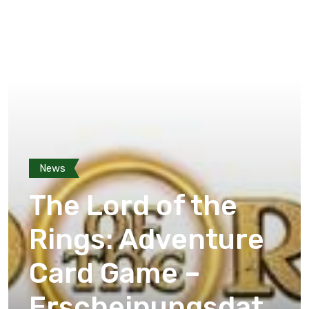
News
The Lord of the
Rings: Adventure
Card Game –
Erscheinungsdat