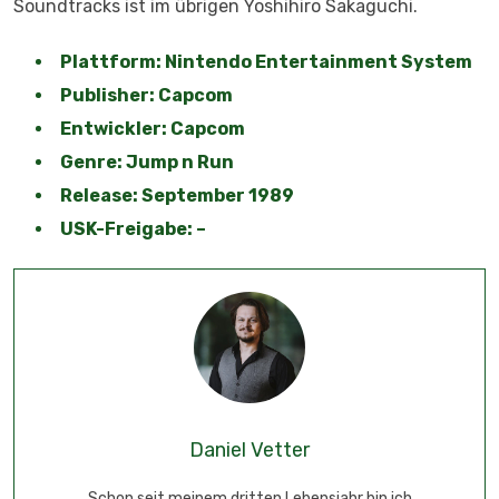
Soundtracks ist im übrigen Yoshihiro Sakaguchi.
Plattform: Nintendo Entertainment System
Publisher:
Capcom
Entwickler: Capcom
Genre: Jump n Run
Release: September 1989
USK-Freigabe: –
Daniel Vetter
Schon seit meinem dritten Lebensjahr bin ich