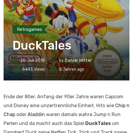
Retrogames
DuckTales
26. Juli 2018
by
Daniel Vetter
6443
Views
8 Jahren ago
Ende der 80er, Anfang der 90er Jahre waren Capcom
und Disney eine unzertrennliche Einheit. Hits wie
Chip n
Chap
oder
Aladdin
waren damals wahre Jump n Run
Perlen und da macht auch das Spiel
DuckTales
um
Dagobert Duck,seine Neffen Tick, Trick und Track sowie