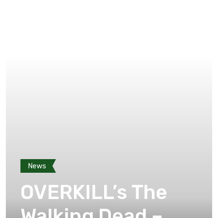
News
OVERKILL’s The
Walking Dead –