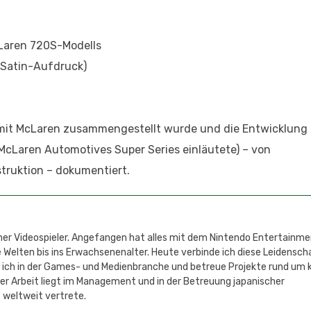
McLaren 720S-Modells
 Satin-Aufdruck)
t mit McLaren zusammengestellt wurde und die Entwicklung
 McLaren Automotives Super Series einläutete) – von
struktion – dokumentiert.
cher Videospieler. Angefangen hat alles mit dem Nintendo Entertainm
 Welten bis ins Erwachsenenalter. Heute verbinde ich diese Leidensch
e ich in der Games- und Medienbranche und betreue Projekte rund um 
r Arbeit liegt im Management und in der Betreuung japanischer
 weltweit vertrete.