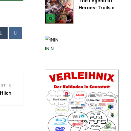
The Legend of
Heroes: Trails of
Cold Steel IV
ININ
OST
tlich