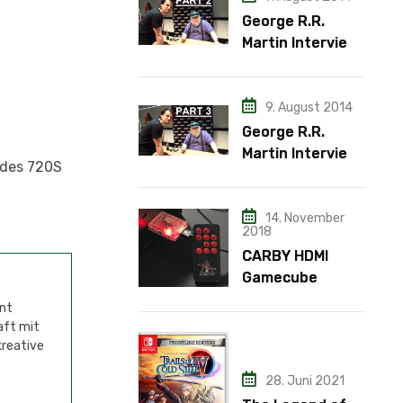
George R.R.
Martin Interview
– Teil 2
9. August 2014
George R.R.
Martin Interview
 des 720S
– Teil 3
14. November
2018
CARBY HDMI
Gamecube
Adapter
ent
aft mit
kreative
28. Juni 2021