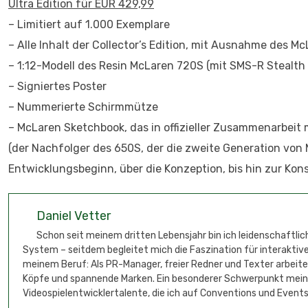
Ultra Edition für EUR 429,99
– Limitiert auf 1.000 Exemplare
– Alle Inhalt der Collector’s Edition, mit Ausnahme des 
– 1:12-Modell des Resin McLaren 720S (mit SMS-R Stealth
– Signiertes Poster
– Nummerierte Schirmmütze
– McLaren Sketchbook, das in offizieller Zusammenarbei
(der Nachfolger des 650S, der die zweite Generation von
Entwicklungsbeginn, über die Konzeption, bis hin zur Kon
Daniel Vetter
Schon seit meinem dritten Lebensjahr bin ich leidenschaftli
System – seitdem begleitet mich die Faszination für interaktive
meinem Beruf: Als PR-Manager, freier Redner und Texter arbeit
Köpfe und spannende Marken. Ein besonderer Schwerpunkt meine
Videospielentwicklertalente, die ich auf Conventions und Events