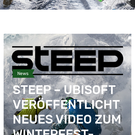
News
STEEP – UBISOFT
VERÖFFENTLICHT
NEUES VIDEO ZUM
WINTERFEST-