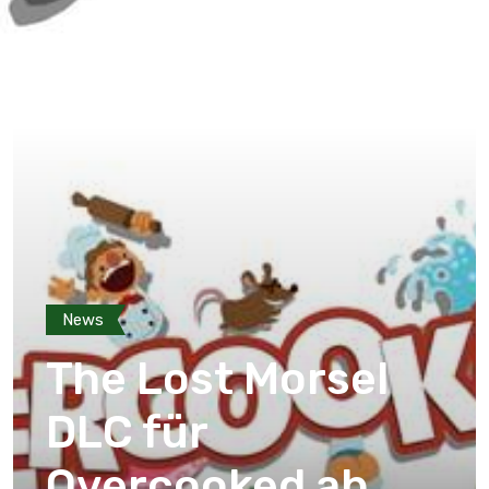
News
The Lost Morsel
DLC für
Overcooked ab