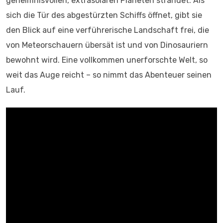
geheimnisvollen, extrasolaren Planeten strandet. Als
sich die Tür des abgestürzten Schiffs öffnet, gibt sie
den Blick auf eine verführerische Landschaft frei, die
von Meteorschauern übersät ist und von Dinosauriern
bewohnt wird. Eine vollkommen unerforschte Welt, so
weit das Auge reicht – so nimmt das Abenteuer seinen
Lauf.