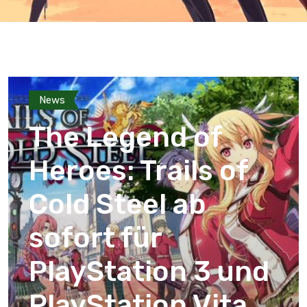
News
The Legend of
Heroes: Trails of
Cold Steel ab
sofort für
PlayStation 3 und
PlayStation Vita