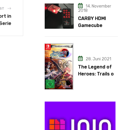
14. November
ST
2018
rt in
CARBY HDMI
Serie
Gamecube
Adapter
28. Juni 2021
The Legend of
Heroes: Trails of
Cold Steel IV