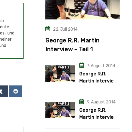
do
Heute
22. Juli 2014
mes- und
meiner
George R.R. Martin
 und
Interview – Teil 1
7. August 2014
George R.R.
Martin Interview
– Teil 2
9. August 2014
George R.R.
Martin Interview
– Teil 3