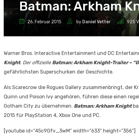
Batman: Arkham Kni
26. Februar 2015
by
Daniel Vetter
925
V
Warner Bros. Interactive Entertainment und DC Entertain
Knight
.
Der offizielle
Batman: Arkham Knight-Trailer – “
gefährlichsten Superschurken der Geschichte.
Als Scarecrow die Rogues Gallery zusammenbringt, der Kri
Quinn und Poison Ivy angehören, führen diese einen regel
Gotham City zu übernehmen.
Batman: Arkham Knight
ba
2015 für PlayStation 4, Xbox One und PC.
[youtube id=“45c9Gfv_3wM“ width=“633″ height=“356″]