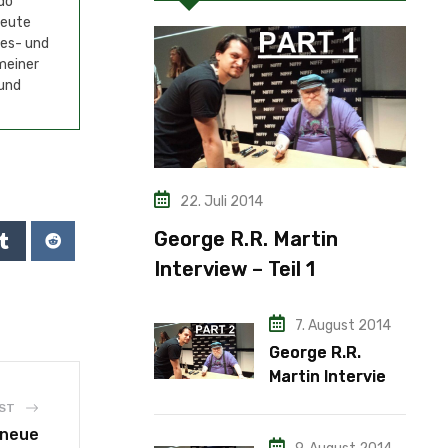
do
Heute
mes- und
meiner
 und
22. Juli 2014
George R.R. Martin
Interview – Teil 1
7. August 2014
George R.R.
Martin Interview
– Teil 2
ST
 neue