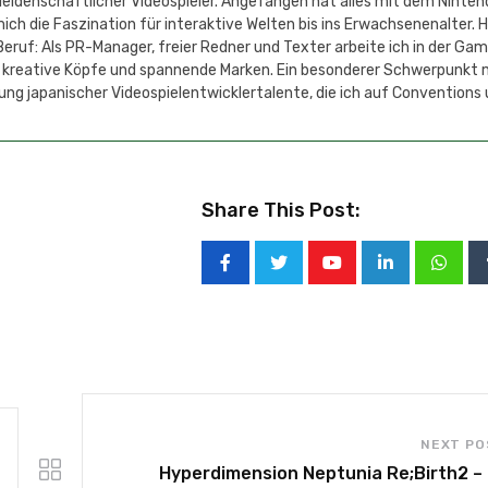
 leidenschaftlicher Videospieler. Angefangen hat alles mit dem Ninten
h die Faszination für interaktive Welten bis ins Erwachsenenalter. 
eruf: Als PR-Manager, freier Redner und Texter arbeite ich in der Ga
 kreative Köpfe und spannende Marken. Ein besonderer Schwerpunkt 
ung japanischer Videospielentwicklertalente, die ich auf Conventions
Share This Post:
NEXT PO
Hyperdimension Neptunia Re;Birth2 –