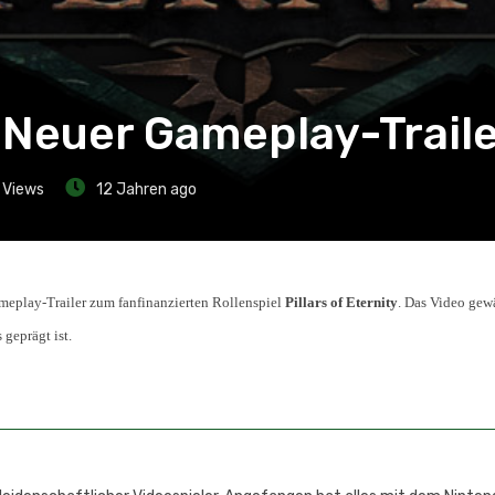
 – Neuer Gameplay-Trail
Views
12 Jahren ago
meplay-Trailer zum fanfinanzierten Rollenspiel
Pillars of Eternity
. Das Video gew
geprägt ist.