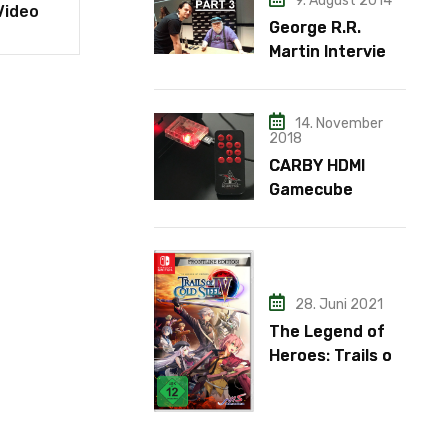
9. August 2014
Video
George R.R.
Martin Interview
– Teil 3
14. November
2018
CARBY HDMI
Gamecube
Adapter
28. Juni 2021
The Legend of
Heroes: Trails of
Cold Steel IV