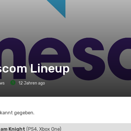
scom Lineup
ws
12 Jahren ago
ekannt gegeben.
ham Knight
(PS4, Xbox One)