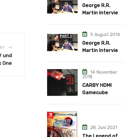
George R.R.
Martin Interview
– Teil 2
9. August 2014
George R.R.
ST
Martin Interview
V und
– Teil 3
x One
14. November
2018
CARBY HDMI
Gamecube
Adapter
28. Juni 2021
The Legend of