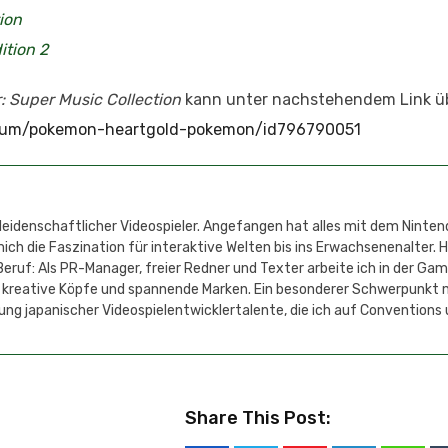
ion
tion 2
: Super Music Collection
kann unter nachstehendem Link üb
album/pokemon-heartgold-pokemon/id796790051
 leidenschaftlicher Videospieler. Angefangen hat alles mit dem Ninten
h die Faszination für interaktive Welten bis ins Erwachsenenalter. 
eruf: Als PR-Manager, freier Redner und Texter arbeite ich in der Ga
 kreative Köpfe und spannende Marken. Ein besonderer Schwerpunkt 
ung japanischer Videospielentwicklertalente, die ich auf Conventions
Share This Post: