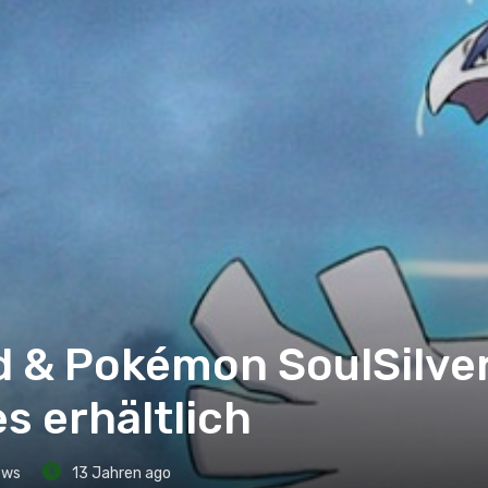
 & Pokémon SoulSilver
s erhältlich
ews
13 Jahren ago