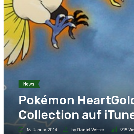
News
Pokémon HeartGold
Collection auf iTune
15. Januar 2014
by
Daniel Vetter
918
Vi