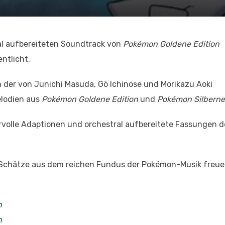
al aufbereiteten Soundtrack von
Pok
émon Goldene Edition
entlicht.
n der von Junichi Masuda, Gō Ichinose und Morikazu Aoki
elodien aus
Pok
émon Goldene Edition
und
Pokémon Silberne
volle Adaptionen und orchestral aufbereitete Fassungen d
r Schätze aus dem reichen Fundus der Pokémon-Musik freue
n
n