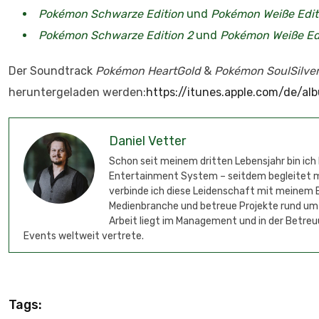
Pokémon Schwarze Edition
und
Pokémon Weiße Edit
Pokémon Schwarze Edition 2
und
Pokémon Weiße Edi
Der Soundtrack
Pokémon HeartGold
&
Pokémon SoulSilver
heruntergeladen werden:
https://itunes.apple.com/de/
Daniel Vetter
Schon seit meinem dritten Lebensjahr bin ich
Entertainment System – seitdem begleitet mic
verbinde ich diese Leidenschaft mit meinem B
Medienbranche und betreue Projekte rund um
Arbeit liegt im Management und in der Betreu
Events weltweit vertrete.
Tags: