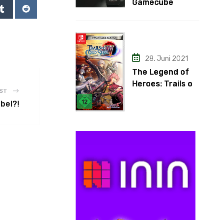
Gamecube
Adapter
28. Juni 2021
The Legend of
Heroes: Trails of
ST
Cold Steel IV
bel?!