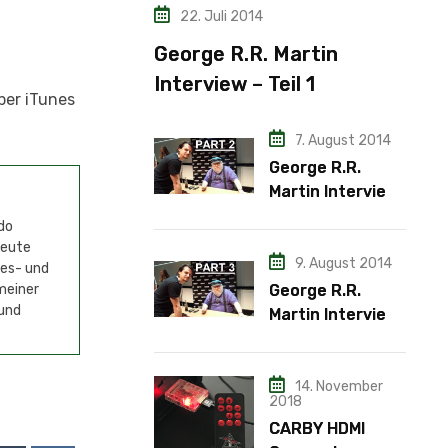
22. Juli 2014
George R.R. Martin
Interview – Teil 1
er iTunes
7. August 2014
George R.R.
Martin Interview
– Teil 2
do
Heute
9. August 2014
mes- und
George R.R.
meiner
 und
Martin Interview
– Teil 3
14. November
2018
CARBY HDMI